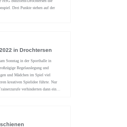
e HSG Bützfleth/Drochtersen die
nspiel. Drei Punkte stehen auf der
.2022 in Drochtersen
am Sonntag in der Sporthalle in
Großzügige Regelauslegung und
ngen und Mädchen im Spiel viel
ren kreativen Spielidee führte. Nur
Trainerzurufe verhinderten dann ein…
rschienen